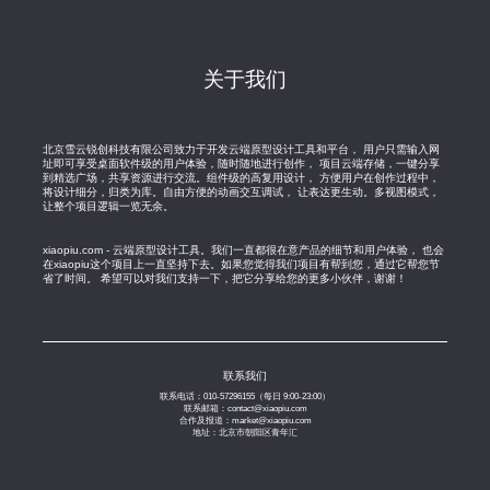
关于我们
北京雪云锐创科技有限公司致力于开发云端原型设计工具和平台， 用户只需输入网
址即可享受桌面软件级的用户体验，随时随地进行创作， 项目云端存储，一键分享
到精选广场，共享资源进行交流。组件级的高复用设计， 方便用户在创作过程中，
将设计细分，归类为库。自由方便的动画交互调试， 让表达更生动。多视图模式，
让整个项目逻辑一览无余。
xiaopiu.com - 云端原型设计工具。我们一直都很在意产品的细节和用户体验， 也会
在xiaopiu这个项目上一直坚持下去。如果您觉得我们项目有帮到您，通过它帮您节
省了时间。 希望可以对我们支持一下，把它分享给您的更多小伙伴，谢谢！
联系我们
联系电话：010-57296155（每日 9:00-23:00）
联系邮箱：contact@xiaopiu.com
合作及报道：market@xiaopiu.com
地址：北京市朝阳区青年汇