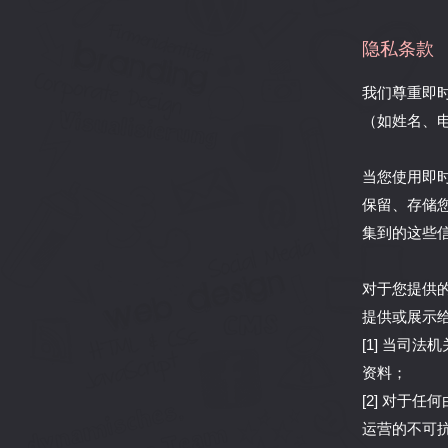
隐私条款
我们尊重即
（如姓名、
当您使用即
保留、存储
集到的这些
对于您提供
提供或展示
[1] 当司
资料；
[2] 对于
运营的不可