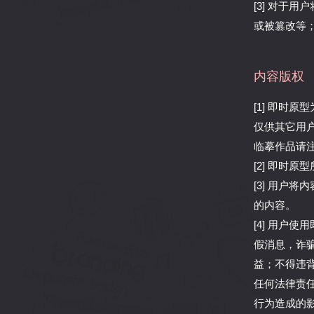
[3] 对于
或被篡改等
内容版权
[1] 即时
仅供其它用
临摹作品请
[2] 即时
[3] 用户
的内容。
[4] 用户
假消息，诈
益；不得违
任何法律责
行为造成的