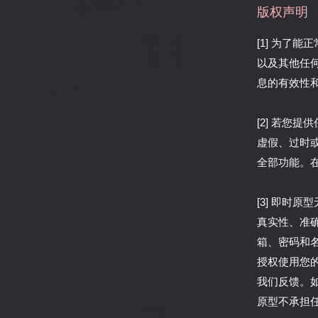
版权声明
[1] 为了
以及其他任
息的有效性
[2] 若您
虚假、过时
全部功能。
[3] 即时
真实性、准
箱、密码和
授权使用您
我们反馈。
原型不承担