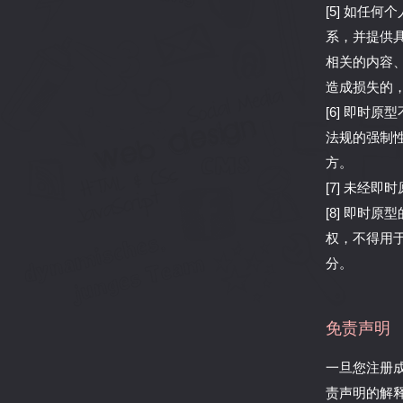
[5] 如任
系，并提供
相关的内容
造成损失的
[6] 即时
法规的强制
方。
[7] 未经
[8] 即时
权，不得用
分。
免责声明
一旦您注册
责声明的解