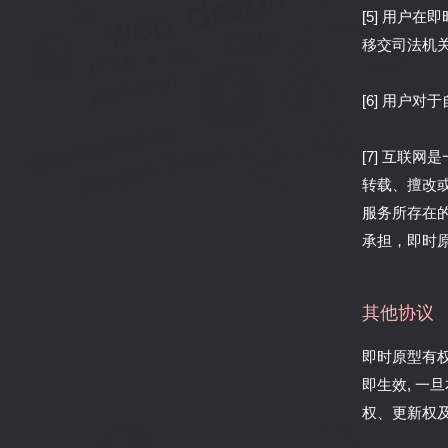
[5] 用户
移交司法机
[6] 用户
[7] 互联
转载、擅改
服务所存在
承担，即时
其他协议
即时原型有
即生效, 
权、更新权