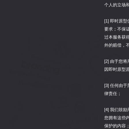
个人的立场
[1] 即时
要求；不保
过本服务获
外的赔偿，
[2] 由于
因即时原型
[3] 任何
律责任；
[4] 我们
您拥有这些
保护的内容